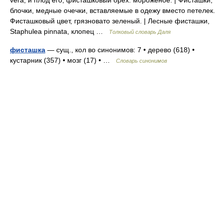
vera, и плод его, фисташковый орех. мороженое. | Фисташки,
блочки, медные очечки, вставляемые в одежу вместо петелек.
Фисташковый цвет, грязновато зеленый. | Лесные фисташки,
Staphulea pinnata, клопец …
Толковый словарь Даля
фисташка
— сущ., кол во синонимов: 7 • дерево (618) •
кустарник (357) • мозг (17) • …
Словарь синонимов