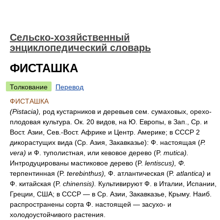
Сельско-хозяйственный
энциклопедический словарь
ФИСТАШКА
Толкование
Перевод
ФИСТАШКА
(Pistacia),
род кустарников и деревьев сем. сумаховых, орехо-
плодовая культура. Ок. 20 видов, на Ю. Европы, в Зап., Ср. и
Вост. Азии, Сев.-Вост. Африке и Центр. Америке; в СССР 2
дикорастущих вида (Ср. Азия, Закавказье): Ф. настоящая (
Р.
vera)
и Ф. туполистная, или кевовое дерево (P.
mutica).
Интродуцированы мастиковое дерево (P.
lentiscus), Ф.
терпентинная (P.
terebinthus),
Ф. атлантическая (P.
atlantica)
и
Ф. китайская (P.
chinensis).
Культивируют Ф. в Италии, Испании,
Греции, США; в СССР — в Ср. Азии, Закавказье, Крыму. Наиб.
распространены сорта Ф. настоящей — засухо- и
холодоустойчивого растения.