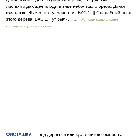
листьями,дающее плоды в виде небольшого ореха. Дикая
фисташка. Фисташка туполистная. БАС 1. || Съедобный плод
этого дерева. БАС 1. Тут были… …
Исторический словарь
галлицизмов русского языка
ФИСТАШКА
— род деревьев или кустарников семейства