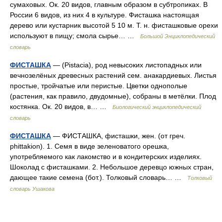
сумаховых. Ок. 20 видов, главным образом в субтропиках. В
России 6 видов, из них 4 в культуре. Фисташка настоящая
дерево или кустарник высотой 5 10 м. Т. н. фисташковые орехи
используют в пищу; смола сырье… …
Большой Энциклопедический
словарь
ФИСТАШКА
— (Pistacia), род невысоких листопадных или
вечнозелёных древесных растений сем. анакардиевых. Листья
простые, тройчатые или перистые. Цветки однополые
(растения, как правило, двудомные), собраны в метёлки. Плод
костянка. Ок. 20 видов, в… …
Биологический энциклопедический
словарь
ФИСТАШКА
— ФИСТАШКА, фисташки, жен. (от греч.
phittakion). 1. Семя в виде зеленоватого орешка,
употребляемого как лакомство и в кондитерских изделиях.
Шоколад с фисташками. 2. Небольшое деревцо южных стран,
дающее такие семена (бот.). Толковый словарь… …
Толковый
словарь Ушакова