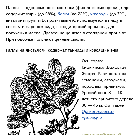
Плоды — односемянные костянки (фисташковые орехи), ядро
содержит жиры (до 68%),
белки
(до 22%),
углеводы
(до 7%),
витамины группы В, провитамин А; используется в пищу в
свежем и жареном виде, в кондитерской пром-сти, для
получения масла. Древесина ценится в столярном произ-ве.
При подсочке получают ценные смолы.
Галлы на листьях Ф. содержат танниды и красящие в-ва.
Осн.сорта:
Кишлинская,Вахшская,
Экстра. Размножается
семенами, отводками,
порослью, прививкой.
Урожайность 8 — 10-
летнего привитого дерева
30 — 45 кг. См. также
Орехоплодовые
культуры
.