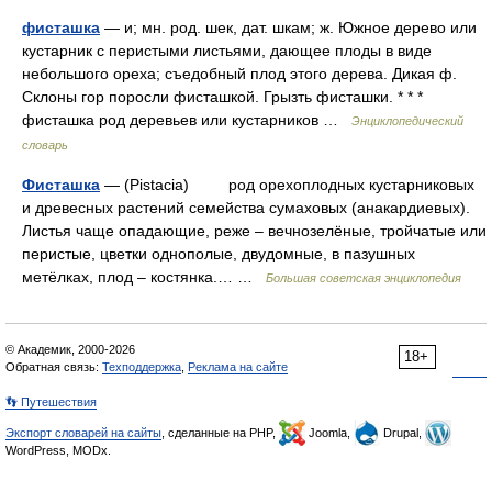
фисташка
— и; мн. род. шек, дат. шкам; ж. Южное дерево или
кустарник с перистыми листьями, дающее плоды в виде
небольшого ореха; съедобный плод этого дерева. Дикая ф.
Склоны гор поросли фисташкой. Грызть фисташки. * * *
фисташка род деревьев или кустарников …
Энциклопедический
словарь
Фисташка
— (Pistacia) род орехоплодных кустарниковых
и древесных растений семейства сумаховых (анакардиевых).
Листья чаще опадающие, реже – вечнозелёные, тройчатые или
перистые, цветки однополые, двудомные, в пазушных
метёлках, плод – костянка.… …
Большая советская энциклопедия
© Академик, 2000-2026
18+
Обратная связь:
Техподдержка
,
Реклама на сайте
👣 Путешествия
Экспорт словарей на сайты
, сделанные на PHP,
Joomla,
Drupal,
WordPress, MODx.