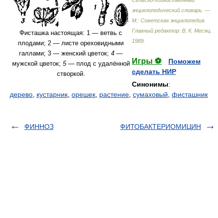
Сельско-хозяйственный
энциклопедический словарь. —
М.: Советская энциклопедия
.
Главный редактор: В. К. Месяц
.
Фисташка настоящая: 1 — ветвь с
1989
.
плодами; 2 — листе ореховидными
галлами; 3 — женский цветок;
4 —
Игры ⚽
Поможем
мужской цветок;
5
— плод с удалённой
сделать НИР
створкой.
Синонимы
:
дерево
,
кустарник
,
орешек
,
растение
,
сумаховый
,
фисташник
ФИННОЗ
ФИТОБАКТЕРИОМИЦИН