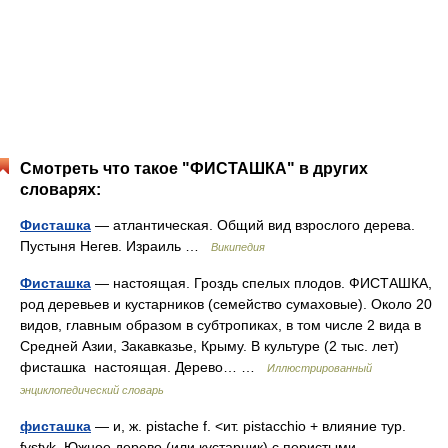
Смотреть что такое "ФИСТАШКА" в других
словарях:
Фисташка
— атлантическая. Общий вид взрослого дерева.
Пустыня Негев. Израиль …
Википедия
Фисташка
— настоящая. Гроздь спелых плодов. ФИСТАШКА,
род деревьев и кустарников (семейство сумаховые). Около 20
видов, главным образом в субтропиках, в том числе 2 вида в
Средней Азии, Закавказье, Крыму. В культуре (2 тыс. лет)
фисташка настоящая. Дерево… …
Иллюстрированный
энциклопедический словарь
фисташка
— и, ж. pistache f. <ит. pistacchio + влияние тур.
fystyk. Южное дерево (или кустарник) с перистыми