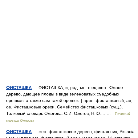
ФИСТАШКА
— ФИСТАШКА, и, род. мн. шек, жен. Южное
дерево, дающее плоды в виде зеленоватых съедобных
орешков, а также сам такой орешек. | прил. фисташковый, ая,
ое. Фисташковые орехи. Семейство фисташковых (сущ.).
Толковый словарь Ожегова. С.И. Ожегов, Н.Ю.… …
Толковый
словарь Ожегова
ФИСТАШКА
— жен. фисташковое дерево, фисташник, Pistacia